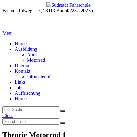
Bonner Talweg 117, 53113 Bonn
0228-220236
Menu
Home
Ausbildung
Auto
Motorrad
Über uns
Kontakt
Infomaterial
Links
Jobs
Auffrischung
Home
Close
Theorie Motorrad 1