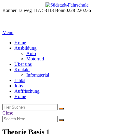
Bonner Talweg 117, 53113 Bonn
0228-220236
Menu
Home
Ausbildung
Auto
Motorrad
Über uns
Kontakt
Infomaterial
Links
Jobs
Auffrischung
Home
Close
Theorie Basis 1