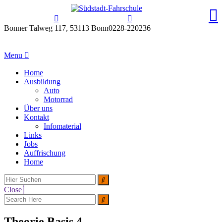
Bonner Talweg 117, 53113 Bonn
0228-220236
Menu
Home
Ausbildung
Auto
Motorrad
Über uns
Kontakt
Infomaterial
Links
Jobs
Auffrischung
Home
Close
Theorie Basis 4