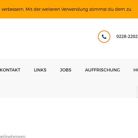
u verbessern. Mit der weiteren Verwendung stimmst du dem zu.
0228-2202
KONTAKT
LINKS
JOBS
AUFFRISCHUNG
H
steilnehmern