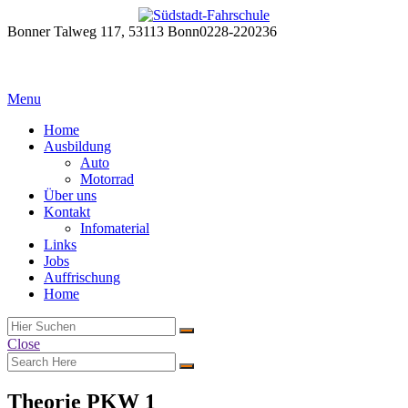
Bonner Talweg 117, 53113 Bonn
0228-220236
Menu
Home
Ausbildung
Auto
Motorrad
Über uns
Kontakt
Infomaterial
Links
Jobs
Auffrischung
Home
Close
Theorie PKW 1