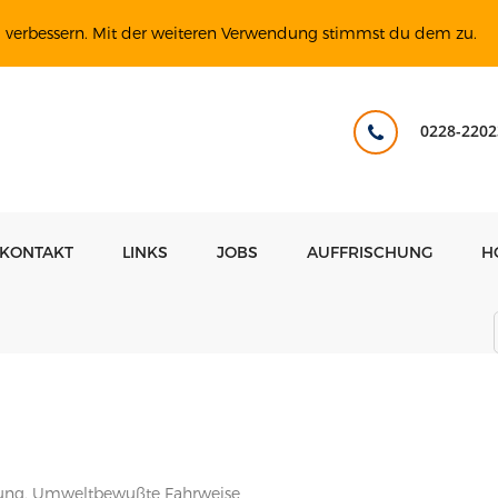
u verbessern. Mit der weiteren Verwendung stimmst du dem zu.
0228-2202
KONTAKT
LINKS
JOBS
AUFFRISCHUNG
H
rung, Umweltbewußte Fahrweise