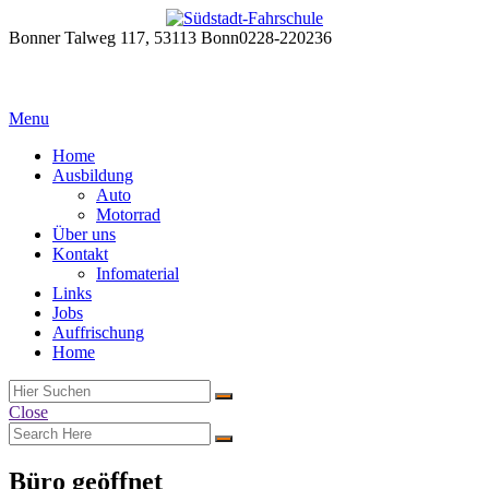
Bonner Talweg 117, 53113 Bonn
0228-220236
Menu
Home
Ausbildung
Auto
Motorrad
Über uns
Kontakt
Infomaterial
Links
Jobs
Auffrischung
Home
Close
Büro geöffnet